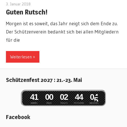
3. Januar 2018
koppelmann
Guten Rutsch!
Morgen ist es soweit, das Jahr neigt sich dem Ende zu.
Der Schützenverein bedankt sich bei allen Mitgliedern
für die
Weiterlesen »
Schützenfest 2027 : 21.-23. Mai
4
1
0
0
0
2
4
4
0
4
weeks
days
hours
minutes
seconds
5
Facebook