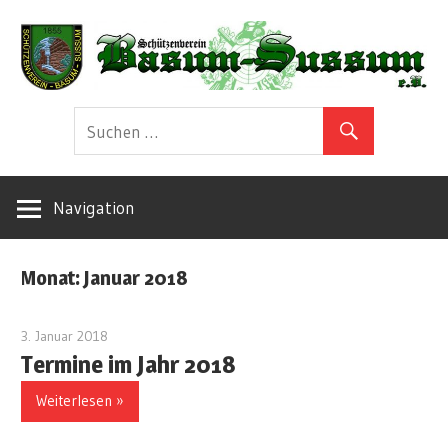
Zum
Inhalt
springen
Herzlich
Schützenverei
Willkommen!
Basum-
Navigation
Sussum
Monat:
Januar 2018
e.V
3. Januar 2018
koppelmann
Termine im Jahr 2018
Weiterlesen »