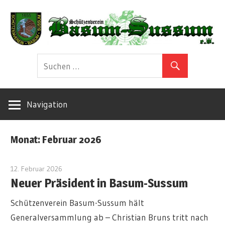
Zum
Inhalt
springen
Herzlich
Schützenverei
Willkommen!
Basum-
Navigation
Sussum
Monat:
Februar 2026
e.V
12. Februar 2026
Marius
Neuer Präsident in Basum-Sussum
Schützenverein Basum-Sussum hält
Generalversammlung ab – Christian Bruns tritt nach