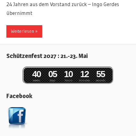
24 Jahren aus dem Vorstand zurück – Ingo Gerdes
übernimmt
Weiterlesen »
Schützenfest 2027 : 21.-23. Mai
4
0
0
5
1
0
1
2
5
5
weeks
days
hours
minutes
seconds
Facebook