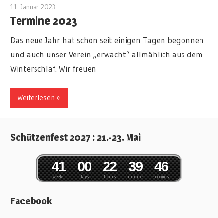
11. Januar 2023
Marius
Termine 2023
Das neue Jahr hat schon seit einigen Tagen begonnen
und auch unser Verein „erwacht“ allmählich aus dem
Winterschlaf. Wir freuen
Weiterlesen »
Schützenfest 2027 : 21.-23. Mai
4
1
0
0
2
2
3
9
4
5
6
weeks
days
hours
minutes
seconds
Facebook