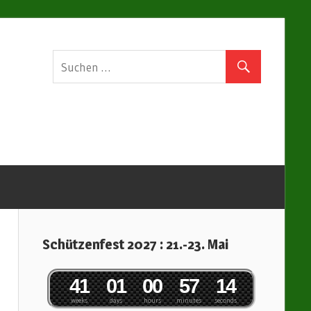
Schützenverein
Basum-
Sussum
e.V
Schützenfest 2027 : 21.-23. Mai
4
1
0
1
0
0
5
7
1
3
4
weeks
days
hours
minutes
seconds