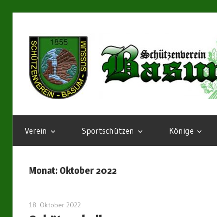
Zum
Inhalt
springen
Herzlich
Willkommen!
Verein
Sportschützen
Könige
Monat:
Oktober 2022
18. Oktober 2022
Marius