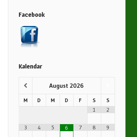
Facebook
Kalendar
August
2026
M
D
M
D
F
S
S
1
2
3
4
5
7
8
9
6