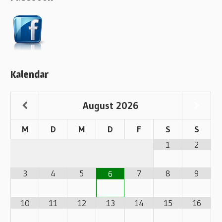
Kalendar
August
2026
M
D
M
D
F
S
S
1
2
3
4
5
7
8
9
6
10
11
12
13
14
15
16