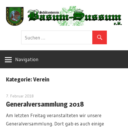
Zum
Inhalt
springen
Herzlich
Schützenverei
Willkommen!
Basum-
Navigation
Sussum
Kategorie:
Verein
e.V
7. Februar 2018
koppelmann
Generalversammlung 2018
Am letzten Freitag veranstalteten wir unsere
Generalversammlung. Dort gab es auch einige