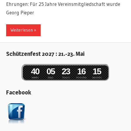
Ehrungen: Für 25 Jahre Vereinsmitgliedschaft wurde
Georg Pieper
Weiterlesen »
Schützenfest 2027 : 21.-23. Mai
4
0
0
5
2
3
1
6
1
5
weeks
days
hours
minutes
seconds
Facebook